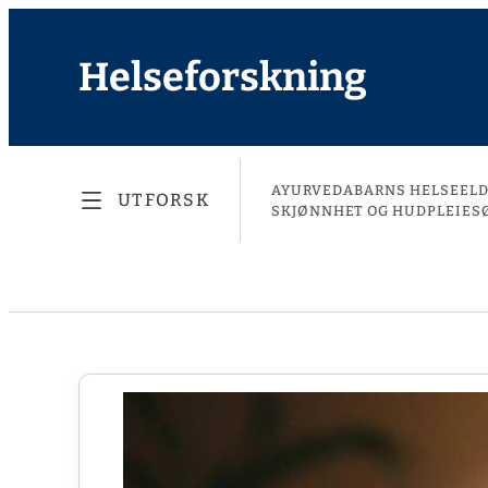
Helseforskning
AYURVEDA
BARNS HELSE
EL
UTFORSK
SKJØNNHET OG HUDPLEIE
S