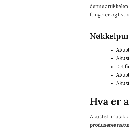
denne artikkelen 
fungerer, og hvor
Nøkkelpu
Akust
Akust
Det f
Akusti
Akust
Hva er 
Akustisk musikk e
produseres natur