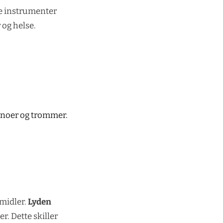
ke instrumenter
 og helse.
ianoer og trommer.
midler.
Lyden
. Dette skiller