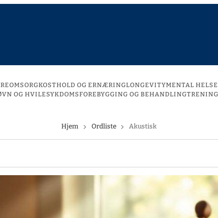
DREOMSORG
KOSTHOLD OG ERNÆRING
LONGEVITY
MENTAL HELSE
ØVN OG HVILE
SYKDOMSFOREBYGGING OG BEHANDLING
TRENING
Hjem
Ordliste
Akustisk