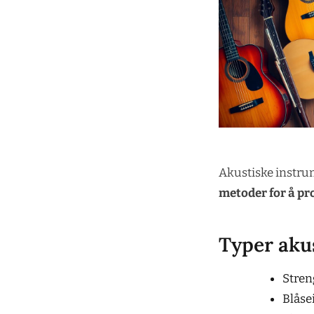
Akustiske instrum
metoder for å pr
Typer aku
Streng
Blåse