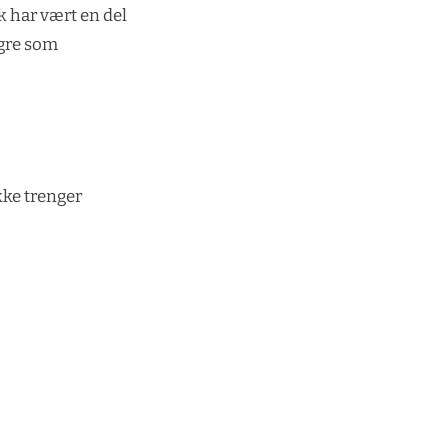
k har vært en del
ngre som
kke trenger