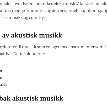
 musikk, hvor lyden forsterkes elektronisk. Akustisk musik
ltur i mange århundrer, og den er spesielt populær i sja
ssisk musikk og country.
n av akustisk musikk
refererer til musikk som er laget med instrumenter som i
lage lyd. Dette inkluderer:
er
er
mer
 bak akustisk musikk