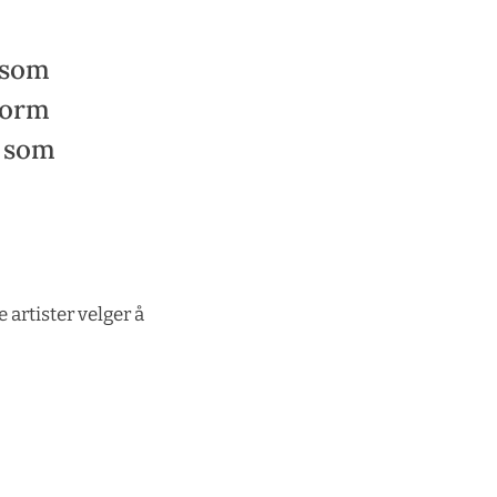
 som
form
r som
artister velger å