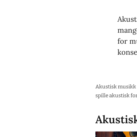
Akust
mange
for m
konse
Akustisk musikk e
spille akustisk f
Akustis