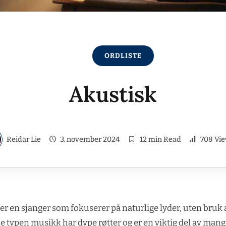
ORDLISTE
Akustisk
Reidar Lie
3. november 2024
12 min Read
708 Vi
r en sjanger som fokuserer på naturlige lyder, uten bruk 
e typen musikk har dype røtter og er en viktig del av mange