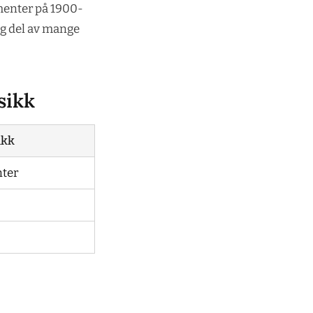
umenter på 1900-
ig del av mange
sikk
ikk
nter