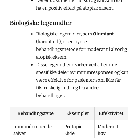
Det er dokumentert at sol og saltvann kan
ha en positiv effekt på atopisk eksem.
Biologiske legemidler
Biologiske legemidler, som
Olumiant
(baricitinib), er en nyere
behandlingsmetode for moderat til alvorlig
atopisk eksem.
Disse legemidlene virker ved å hemme
spesifikke deler av immunresponsen og kan
være effektive for pasienter som ikke får
tilstrekkelig lindring fra andre
behandlinger.
Behandlingstype
Eksempler
Effektivitet
Immundempende
Protopic,
Moderat til
salver
Elidel
høy