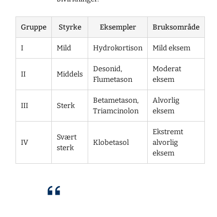
Gruppe
Styrke
Eksempler
Bruksområde
I
Mild
Hydrokortison
Mild eksem
Desonid,
Moderat
II
Middels
Flumetason
eksem
Betametason,
Alvorlig
III
Sterk
Triamcinolon
eksem
Ekstremt
Svært
IV
Klobetasol
alvorlig
sterk
eksem