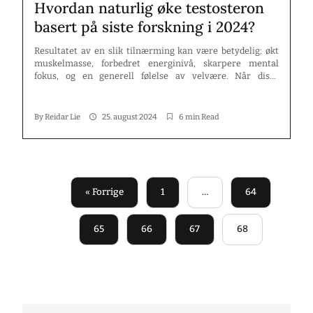
Hvordan naturlig øke testosteron
basert på siste forskning i 2024?
Resultatet av en slik tilnærming kan være betydelig: økt
muskelmasse, forbedret energinivå, skarpere mental
fokus, og en generell følelse av velvære. Når disse
kosttilskuddene integreres riktig i et balansert kosthold og
en sunn livsstil, kan de utgjøre en kraftig metode for å
opprettholde og øke testosteronnivået naturlig. Hva er
By
Reidar Lie
25. august 2024
6 min Read
testosteron og hvorfor er det viktig? […]
« Forrige
1
…
64
65
66
67
68