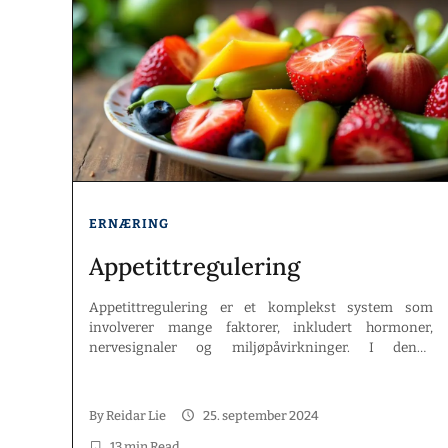
ERNÆRING
Appetittregulering
Appetittregulering er et komplekst system som
involverer mange faktorer, inkludert hormoner,
nervesignaler og miljøpåvirkninger. I denne
artikkelen vil vi utforske hvordan disse elementene
samhandler for å påvirke vår sult- og metthetsfølelse.
Vi vil også se på hvordan livsstil, kosthold og
By
Reidar Lie
25. september 2024
psykologiske faktorer kan spille en rolle i hvordan vi
13 min Read
opplever appetitt. Nøkkelpunkter Hormoner som