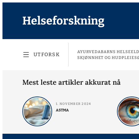
Helseforskning
AYURVEDA
BARNS HELSE
EL
UTFORSK
SKJØNNHET OG HUDPLEIE
S
Mest leste artikler akkurat nå
1. NOVEMBER 2024
ASTMA