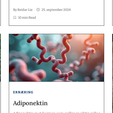
artikkelen vil vi utforske historien, metodene og
anvendelsene av balanseforsøk innen ulike
By
Reidar Lie
25. september 2024
forskningsområder. Nøkkelpunkter Balanseforsøk
10 min Read
har en lang historie og har utviklet seg med
teknologiske fremskritt. […]
ERNÆRING
Adiponektin