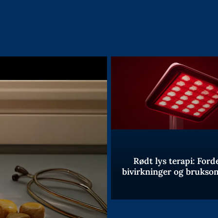
Rødt lys terapi: Forde
bivirkninger og brukso