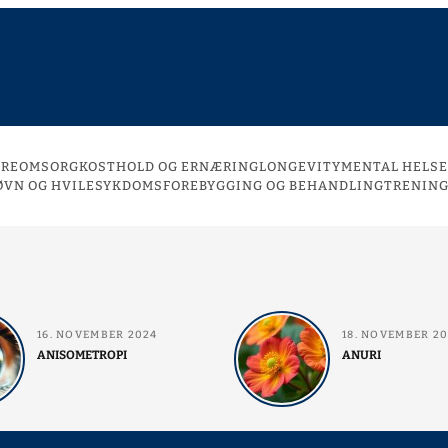
DREOMSORG
KOSTHOLD OG ERNÆRING
LONGEVITY
MENTAL HELSE
ØVN OG HVILE
SYKDOMSFOREBYGGING OG BEHANDLING
TRENING
16. NOVEMBER 2024
18. NOVEMBER 2
ANISOMETROPI
ANURI