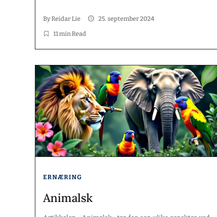
barnets fysiske og mentale utvikling, samt hvordan
man kan tilpasse kostholdet til barnets behov i ulike
By
Reidar Lie
25. september 2024
aldre. Nøkkelpunkter God ernæring er avgjørende […]
11 min Read
ERNÆRING
Animalsk