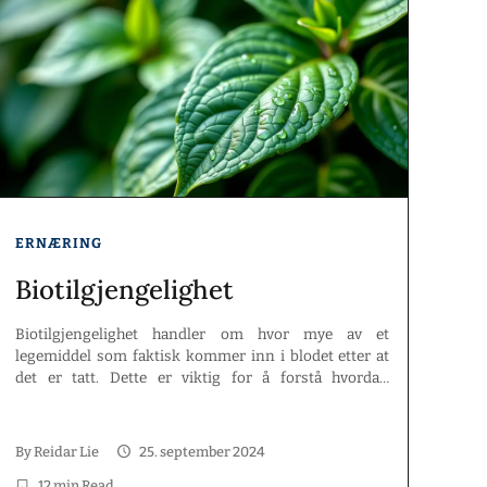
ERNÆRING
Biotilgjengelighet
Biotilgjengelighet handler om hvor mye av et
legemiddel som faktisk kommer inn i blodet etter at
det er tatt. Dette er viktig for å forstå hvordan
medisiner fungerer i kroppen. I denne artikkelen vil vi
se på hva biotilgjengelighet er, hva som påvirker den,
og hvorfor den er viktig i både medisin og ernæring.
By
Reidar Lie
25. september 2024
Hovedpunkter […]
12 min Read