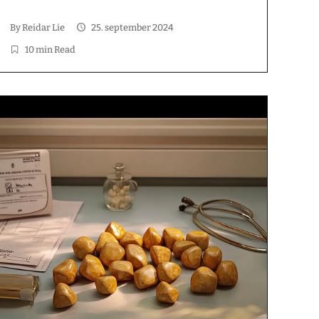
kvalitet. I denne artikkelen vil vi utforske hva
antioksidanter er, deres kilder, helsefordeler, og
By
Reidar Lie
25. september 2024
hvordan de fungerer i kroppen. Nøkkelinnsikter
10 min Read
Antioksidanter […]