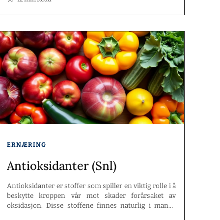
ERNÆRING
Antioksidanter (Snl)
Antioksidanter er stoffer som spiller en viktig rolle i å
beskytte kroppen vår mot skader forårsaket av
oksidasjon. Disse stoffene finnes naturlig i mange
matvarer, og de kan også tilsettes for å bevare matens