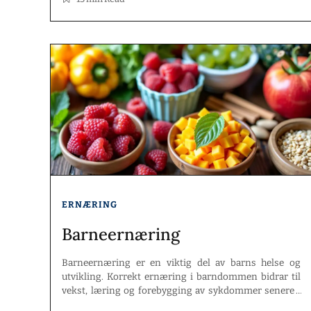
ghrelin […]
ERNÆRING
Barneernæring
Barneernæring er en viktig del av barns helse og
utvikling. Korrekt ernæring i barndommen bidrar til
vekst, læring og forebygging av sykdommer senere i
livet. Det er avgjørende å forstå hvordan mat påvirker