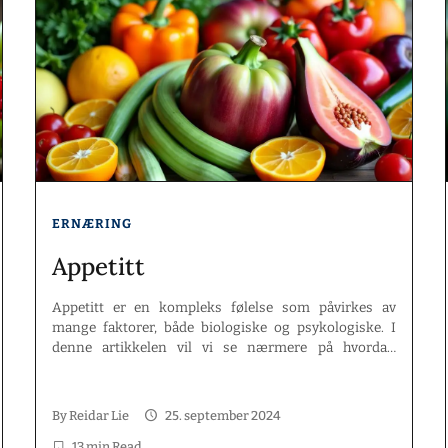
ERNÆRING
Appetitt
Appetitt er en kompleks følelse som påvirkes av
mange faktorer, både biologiske og psykologiske. I
denne artikkelen vil vi se nærmere på hvordan
appetitt fungerer, hva som påvirker den, og hvordan
den kan variere gjennom livet. Vi vil også utforske
hvordan kosthold, fysisk aktivitet og miljø kan spille
By
Reidar Lie
25. september 2024
en rolle i vår matlyst. Nøkkelpunkter Appetitt […]
13 min Read