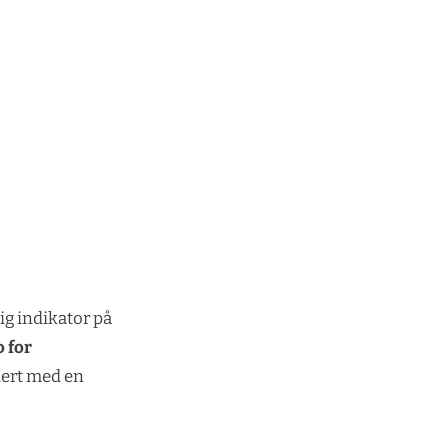
tig indikator på
o for
iert med en