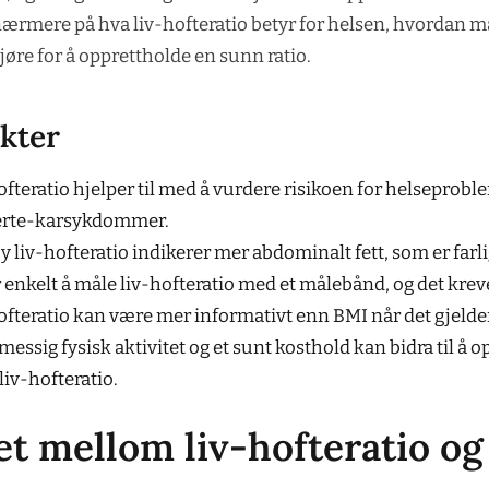
 nærmere på hva liv-hofteratio betyr for helsen, hvordan 
øre for å opprettholde en sunn ratio.
kter
ofteratio hjelper til med å vurdere risikoen for helseprob
erte-karsykdommer.
y liv-hofteratio indikerer mer abdominalt fett, som er farli
 enkelt å måle liv-hofteratio med et målebånd, og det krever
ofteratio kan være mer informativt enn BMI når det gjelder
messig fysisk aktivitet og et sunt kosthold kan bidra til å 
liv-hofteratio.
t mellom liv-hofteratio og