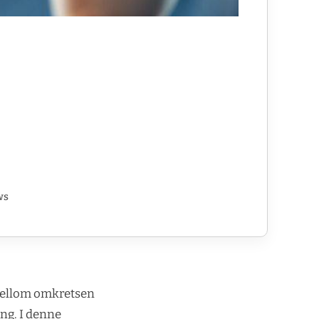
ws
t mellom omkretsen
ing. I denne