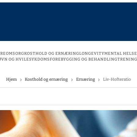
DREOMSORG
KOSTHOLD OG ERNÆRING
LONGEVITY
MENTAL HELSE
ØVN OG HVILE
SYKDOMSFOREBYGGING OG BEHANDLING
TRENING
Hjem
Kosthold og ernæring
Ernæring
Liv-Hofteratio