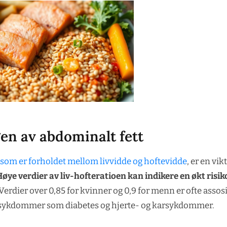
en av abdominalt fett
 som er forholdet mellom livvidde og hoftevidde
, er en vik
øye verdier av liv-hofteratioen kan indikere en økt risik
Verdier over 0,85 for kvinner og 0,9 for menn er ofte assos
r sykdommer som diabetes og hjerte- og karsykdommer.