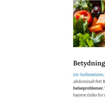
Betydning
Liv-hofteratioen,
abdominalt fett
.
H
helseproblemer.
høyere risiko fo