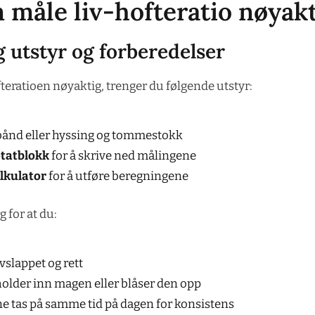
 måle liv-hofteratio nøyak
 utstyr og forberedelser
fteratioen nøyaktig, trenger du følgende utstyr:
ånd eller hyssing og tommestokk
tatblokk
for å skrive ned målingene
lkulator
for å utføre beregningene
 for at du:
vslappet og rett
holder inn magen eller blåser den opp
e tas på samme tid på dagen for konsistens