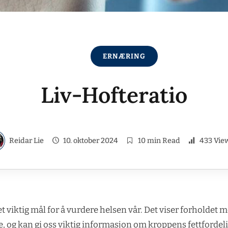
ERNÆRING
Liv-Hofteratio
Reidar Lie
10. oktober 2024
10 min Read
433 Vie
 et viktig mål for å vurdere helsen vår. Det viser forholde
ne, og kan gi oss viktig informasjon om kroppens fettfordel