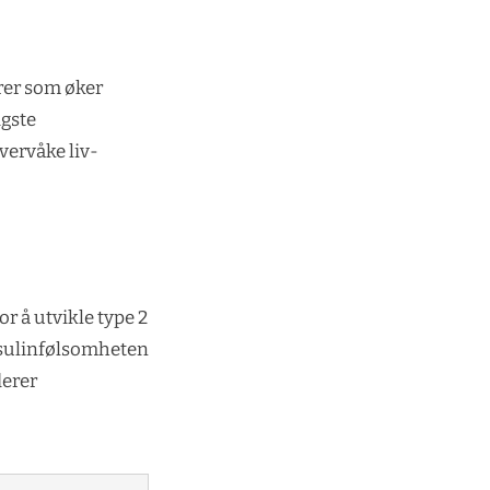
rer som øker
igste
overvåke liv-
or å utvikle type 2
nsulinfølsomheten
derer