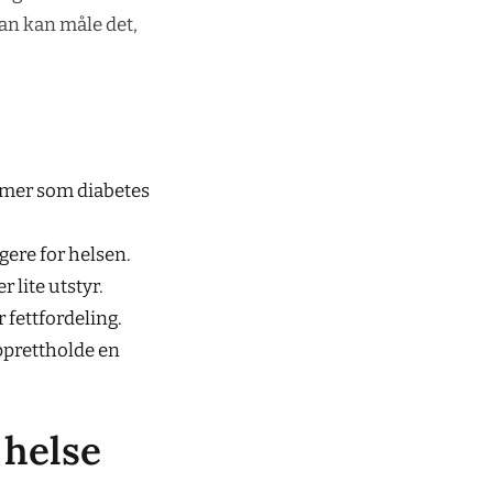
man kan måle det,
lemer som diabetes
gere for helsen.
 lite utstyr.
 fettfordeling.
opprettholde en
 helse