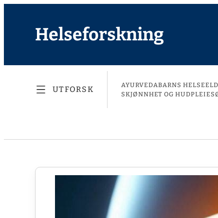
Helseforskning
AYURVEDA
BARNS HELSE
EL
UTFORSK
SKJØNNHET OG HUDPLEIE
S