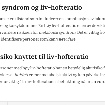
 syndrom og liv-hofteratio
m er en tilstand som inkluderer en kombinasjon av fakto
te- og karsykdommer. En høy liv-hofteratio er en av de vikt
å vurdere risikoen for
metabolsk syndrom
. Det er viktig å 
å identifisere personer som kan være i fare.
siko knyttet til liv-hofteratio
ersoner med høy liv-hofteratio har en betydelig økt risiko f
kyldes at
bukfett
er mer metabolsk aktivt og kan påvirke i
erfor viktig å ta liv-hofteratioen i betraktning når man vur