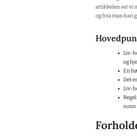
artikkelen ser vi
og hva man kan gj
Hovedpun
Liv-h
og hj
En hø
Det er
Liv-h
Regel
sunn 
Forholde