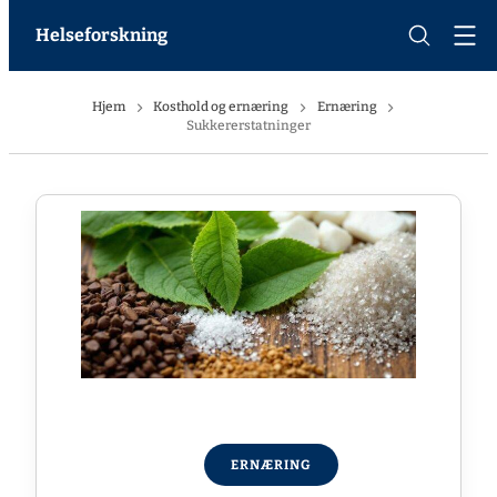
Helseforskning
Hjem
Kosthold og ernæring
Ernæring
Sukkererstatninger
ERNÆRING