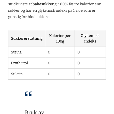
studie viste at
bakesukker
gir 80% færre kalorier enn
sukker og har en glykemisk indeks på 1, noe som er
gunstig for blodsukkeret.
Kalorier per
Glykemisk
Sukkererstatning
100g
indeks
Stevia
0
0
Erythritol
0
0
Sukrin
0
0
Bruk av