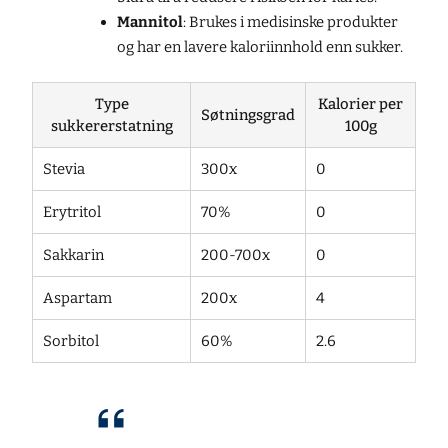
Mannitol
: Brukes i medisinske produkter
og har en lavere kaloriinnhold enn sukker.
Type
Kalorier per
Søtningsgrad
sukkererstatning
100g
Stevia
300x
0
Erytritol
70%
0
Sakkarin
200-700x
0
Aspartam
200x
4
Sorbitol
60%
2.6