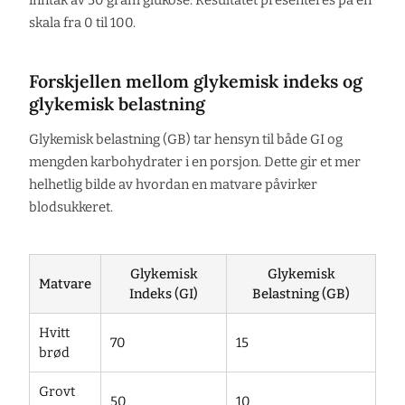
inntak av 50 gram glukose. Resultatet presenteres på en
skala fra 0 til 100.
Forskjellen mellom glykemisk indeks og
glykemisk belastning
Glykemisk belastning (GB) tar hensyn til både GI og
mengden karbohydrater i en porsjon. Dette gir et mer
helhetlig bilde av hvordan en matvare påvirker
blodsukkeret.
Glykemisk
Glykemisk
Matvare
Indeks (GI)
Belastning (GB)
Hvitt
70
15
brød
Grovt
50
10