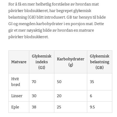
For å få en mer helhetlig forståelse av hvordan mat
påvirker blodsukkeret, har begrepet glykemisk
belastning (GB) blitt introdusert. GB tar hensyn til både
GI og mengden karbohydrater i en porsjon mat. Dette
gir et mer nøyaktig bilde av hvordan en matvare
påvirker blodsukkeret.
Glykemisk
Glykemisk
Karbohydrater
Matvare
indeks
belastning
(g)
(GI)
(GB)
Hvit
70
50
35
brød
Linser
30
20
6
Eple
38
25
9.5