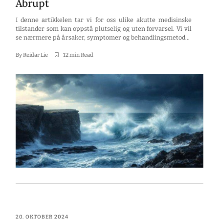
Abrupt
I denne artikkelen tar vi for oss ulike akutte medisinske
tilstander som kan oppstå plutselig og uten forvarsel. Vi vil
se nærmere på årsaker, symptomer og behandlingsmetoder
for hver tilstand, slik at du kan bli bedre kjent med hva som
kan skje i kroppen vår. Dette er viktig informasjon for både
By
Reidar Lie
12 min Read
foreldre, pasienter og helsepersonell. […]
20. OKTOBER 2024