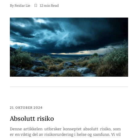
mellom absolutt og relativ risiko, hvordan man kan beregne
det, og hvilke faktorer som spiller inn i ulike sykdommer
By
Reidar Lie
12 min Read
som hjerte- og karsykdommer, diabetes og psykiske lidelser.
Nøkkelpunkter Absolutt risikoøkning viser […]
21. OKTOBER 2024
Absolutt risiko
Denne artikkelen utforsker konseptet absolutt risiko, som
er en viktig del av risikovurdering i helse og samfunn. Vi vil