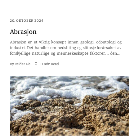
20. OKTOBER 2024
Abrasjon
Abrasjon er et viktig konsept innen geologi, odontologi og
industri. Det handler om nedsliting og slitasje forårsaket av
forskjellige naturlige og menneskeskapte faktorer. I denne
artikkelen vil vi utforske hva abrasjon er, hvordan det
påvirker landskapet og menneskelige aktiviteter, samt
By
Reidar Lie
11 min Read
metoder for å måle og overvåke det. Nøkkelpunkter
Abrasjon beskriver nedsliting av materialer gjennom
friksjon. […]