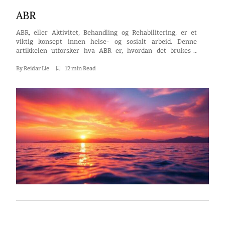
ABR
ABR, eller Aktivitet, Behandling og Rehabilitering, er et
viktig konsept innen helse- og sosialt arbeid. Denne
artikkelen utforsker hva ABR er, hvordan det brukes i
medisinske sammenhenger, rehabilitering, teknologi,
økonomi, utdanning, samfunnsutvikling, samt utfordringer
By
Reidar Lie
12 min Read
og løsninger knyttet til ABR. Nøkkelpunkter ABR er sentralt
i behandling og rehabilitering av rusmisbrukere. Det finnes
flere typer ABR, hver […]