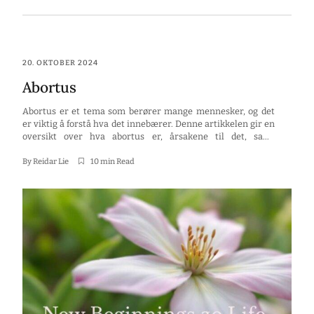
20. OKTOBER 2024
Abortus
Abortus er et tema som berører mange mennesker, og det
er viktig å forstå hva det innebærer. Denne artikkelen gir en
oversikt over hva abortus er, årsakene til det, samt
symptomer, diagnose og behandling. Vi vil også se på
hvordan abortus påvirker psykisk helse, hvordan det
By
Reidar Lie
10 min Read
oppfattes i ulike kulturer, og hvilke rettigheter man har […]