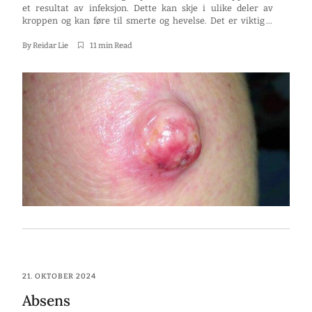
et resultat av infeksjon. Dette kan skje i ulike deler av
kroppen og kan føre til smerte og hevelse. Det er viktig å
forstå hva en abscess er, hva som forårsaker den, og
hvordan man kan behandle og forebygge den.
By
Reidar Lie
11 min Read
Nøkkelpunkter En abscess […]
21. OKTOBER 2024
Absens