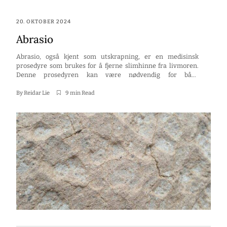
20. OKTOBER 2024
Abrasio
Abrasio, også kjent som utskrapning, er en medisinsk
prosedyre som brukes for å fjerne slimhinne fra livmoren.
Denne prosedyren kan være nødvendig for både
diagnostiske og behandlingsmessige formål. I denne
artikkelen vil vi utforske hva abrasio er, når det er
By
Reidar Lie
9 min Read
nødvendig, hvordan man forbereder seg, hva som skjer
under prosedyren, mulige komplikasjoner, og hva som […]