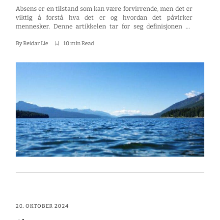
Absens er en tilstand som kan være forvirrende, men det er
viktig å forstå hva det er og hvordan det påvirker
mennesker. Denne artikkelen tar for seg definisjonen av
absens, årsakene, diagnostisering, behandling og hvordan
man kan leve med denne tilstanden. Nøkkelpunkter Absens
By
Reidar Lie
10 min Read
er kortvarig bevissthetstap, ofte assosiert med epilepsi. Det
finnes ulike typer absens, […]
20. OKTOBER 2024