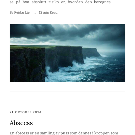
se på hva absolutt risiko er, hvordan den beregnes, og
hvordan den påvirker både medisinsk forskning og
hverdagsliv. I tillegg vil vi diskutere hvordan livsstil,
By
Reidar Lie
12 min Read
genetikk og miljøfaktorer kan påvirke vår risiko for sykdom.
Nøkkelpunkter Absolutt […]
21. OKTOBER 2024
Abscess
En abscess er en samling av puss som dannes i kroppen som