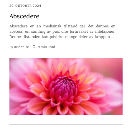
20. OKTOBER 2024
Abscedere
Abscedere er en medisinsk tilstand der det dannes en
abscess, en samling av pus, ofte forårsaket av infeksjoner.
Denne tilstanden kan påvirke mange deler av kroppen og
kan være smertefull. I denne artikkelen vil vi utforske hva
abscedere er, årsakene, symptomene, diagnostisering,
By
Reidar Lie
9 min Read
behandling, og hvordan man kan forebygge det.
Nøkkelpunkter Abscedere er en tilstand hvor […]