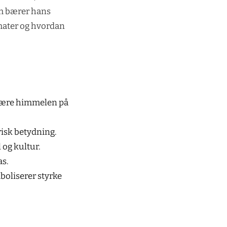
om bærer hans
ormater og hvordan
 å bære himmelen på
risk betydning.
 og kultur.
as.
boliserer styrke