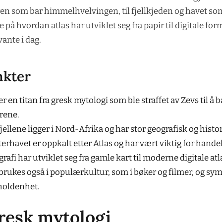
ren som bar himmelhvelvingen, til fjellkjeden og havet s
se på hvordan atlas har utviklet seg fra papir til digitale f
vante i dag.
nkter
er en titan fra gresk mytologi som ble straffet av Zevs til
rene.
jellene ligger i Nord-Afrika og har stor geografisk og histo
erhavet er oppkalt etter Atlas og har vært viktig for handel
rafi har utviklet seg fra gamle kart til moderne digitale atl
 brukes også i populærkultur, som i bøker og filmer, og sym
holdenhet.
gresk mytologi