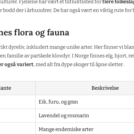
lturer. Fjellene har vært et tilfluktssted for
flere folkesla
 bodd der i århundrer. De har også vært en viktig rute for
enes flora og fauna
rikt dyreliv, inkludert mange unike arter. Her finner vi bla
 en familie av partåede klovdyr. I Norge finnes elg, hjort, re
er også variert
, med alt fra dype skoger til åpne sletter.
lante
Beskrivelse
Eik, furu, og gran
Lavendel og rosmarin
Mange endemiske arter