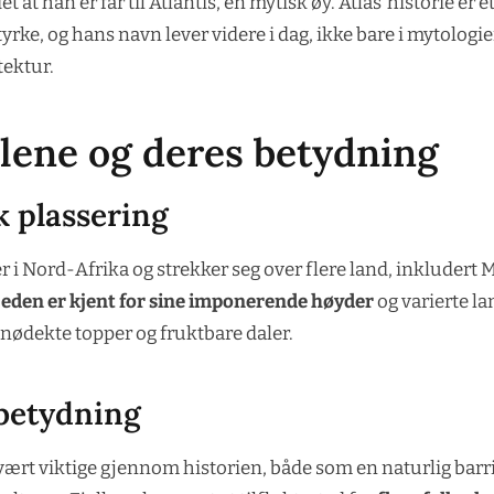
 at han er far til Atlantis, en mytisk øy. Atlas’ historie er 
yrke, og hans navn lever videre i dag, ikke bare i mytologi
tektur.
llene og deres betydning
k plassering
er i Nord-Afrika og strekker seg over flere land, inkludert
kjeden er kjent for sine imponerende høyder
og varierte l
nødekte topper og fruktbare daler.
 betydning
 vært viktige gjennom historien, både som en naturlig barr