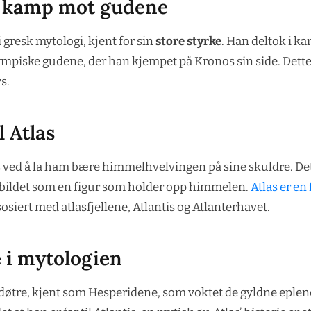
s kamp mot gudene
 i gresk mytologi, kjent for sin
store styrke
. Han deltok i 
ympiske gudene, der han kjempet på Kronos sin side. Dette v
s.
l Atlas
as ved å la ham bære himmelhvelvingen på sine skuldre. Det
avbildet som en figur som holder opp himmelen.
Atlas er en 
sosiert med atlasfjellene, Atlantis og Atlanterhavet.
le i mytologien
øtre, kjent som Hesperidene, som voktet de gyldne eplene. I