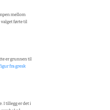
kampen mellom
alget førte til
te er grunnen til
figur fra gresk
 tillegg er det i