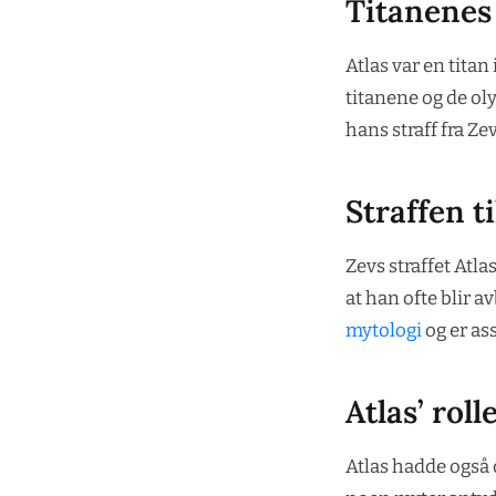
Titanene
Atlas var en titan
titanene og de ol
hans straff fra Zev
Straffen ti
Zevs straffet Atl
at han ofte blir 
mytologi
og er as
Atlas’ rol
Atlas hadde også d