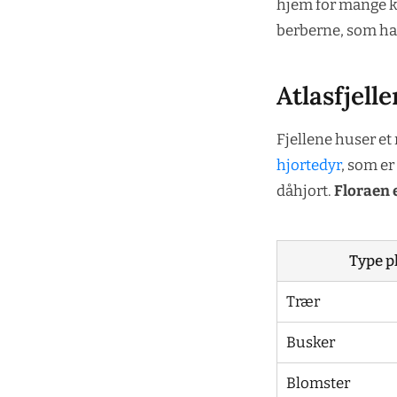
hjem for mange ku
berberne, som har
Atlasfjell
Fjellene huser et 
hjortedyr
, som er
dåhjort.
Floraen 
Type p
Trær
Busker
Blomster