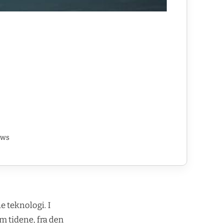
ews
e teknologi. I
m tidene, fra den