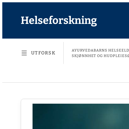
Helseforskning
AYURVEDA
BARNS HELSE
EL
UTFORSK
SKJØNNHET OG HUDPLEIE
S