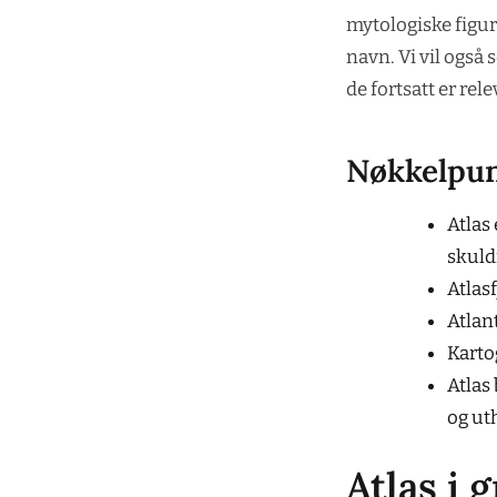
mytologiske figu
navn. Vi vil også 
de fortsatt er rele
Nøkkelpu
Atlas 
skuld
Atlasf
Atlant
Kartog
Atlas
og ut
Atlas i 