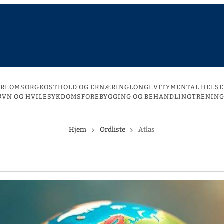
DREOMSORG
KOSTHOLD OG ERNÆRING
LONGEVITY
MENTAL HELSE
ØVN OG HVILE
SYKDOMSFOREBYGGING OG BEHANDLING
TRENING
Hjem
Ordliste
Atlas