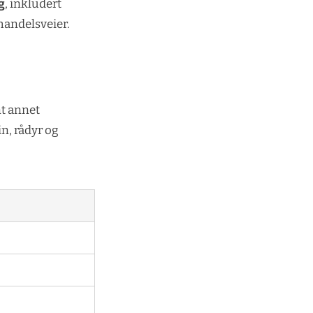
g
, inkludert
 handelsveier.
nt annet
in, rådyr og