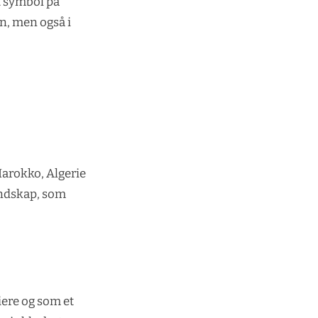
et symbol på
en, men også i
 Marokko, Algerie
andskap, som
iere og som et