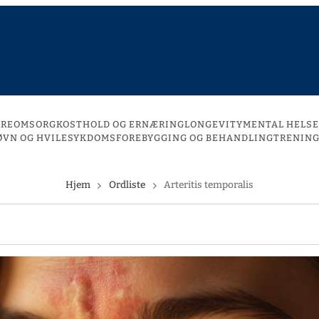
DREOMSORG
KOSTHOLD OG ERNÆRING
LONGEVITY
MENTAL HELSE
ØVN OG HVILE
SYKDOMSFOREBYGGING OG BEHANDLING
TRENING
Hjem
Ordliste
Arteritis temporalis