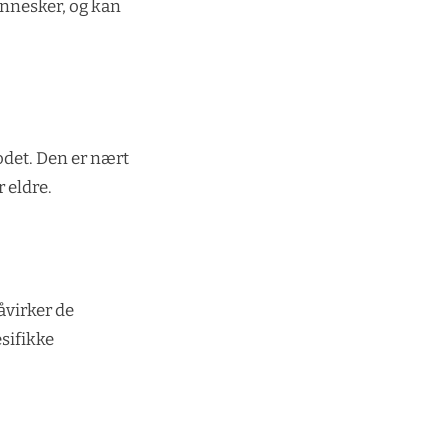
ennesker, og kan
hodet. Den er nært
 eldre.
åvirker de
esifikke