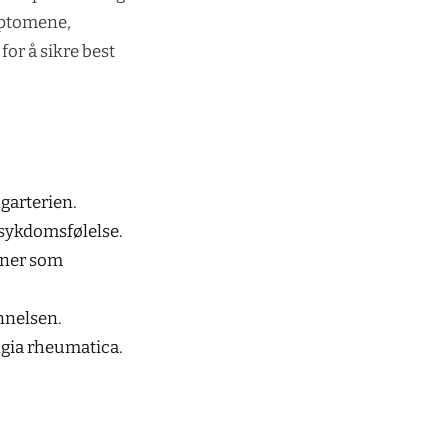
ymptomene,
or å sikre best
ngarterien.
 sykdomsfølelse.
oner som
nnelsen.
gia rheumatica.