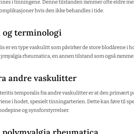
innes i tinningene. Denne tilstanden rammer ofte eldre m
 komplikasjoner hvis den ikke behandles i tide.
n og terminologi
lis er en type vaskulitt som påvirker de store blodårene i 
lymyalgia rheumatica, en annen tilstand som også rammer
fra andre vaskulitter
teritis temporalis fra andre vaskulitter er at den primært p
iene i hodet, spesielt tinningarterien. Dette kan føre til sp
depine og synsforstyrrelser.
il polymyalgia rheumatica