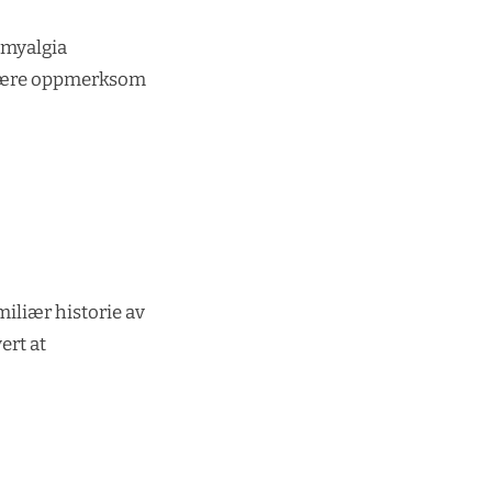
ymyalgia
å være oppmerksom
iliær historie av
ert at