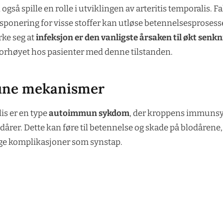
også spille en rolle i utviklingen av arteritis temporalis. 
sponering for visse stoffer kan utløse betennelsesprosesse
rke seg at
infeksjon er den vanligste årsaken til økt senk
 forhøyet hos pasienter med denne tilstanden.
ne mekanismer
is er en type
autoimmun sykdom
, der kroppens immunsy
dårer. Dette kan føre til betennelse og skade på blodåren
lige komplikasjoner som synstap.