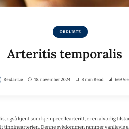
ORDLISTE
Arteritis temporalis
Reidar Lie
18. november 2024
8 min Read
669 Vi
is, også kjent som kjempecellearteritt, er en alvorlig tils
elt tinningarterien. Denne sykdommen rammer vanligvis e