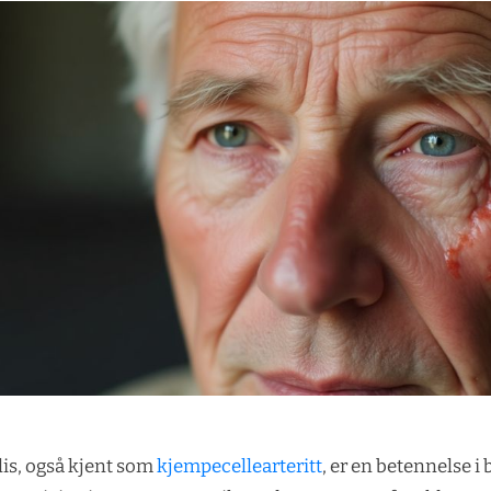
lis, også kjent som
kjempecellearteritt
, er en betennelse i