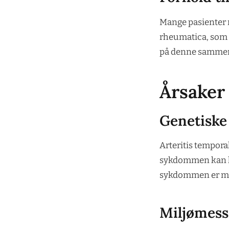
Mange pasienter 
rheumatica, som 
på denne sammenh
Årsaker 
Genetiske
Arteritis temporali
sykdommen kan ha 
sykdommen er mer
Miljømess