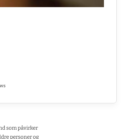
ews
tand som påvirker
ldre personer og