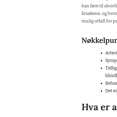
kan føre til alvo
årsakene, og hvor
mulig utfall for p
Nøkkelpu
Arteri
Sympt
Tidli
blind
Behan
Det e
Hva er a