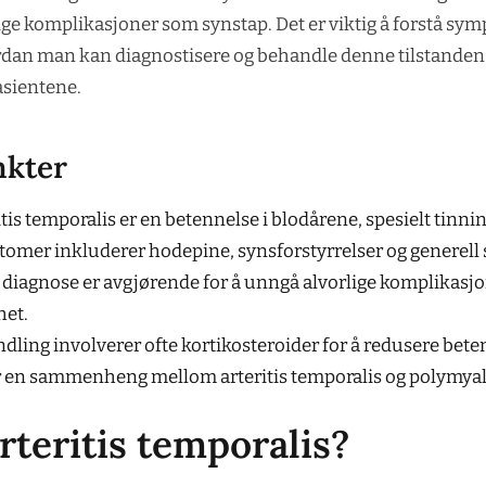
rlige komplikasjoner som synstap. Det er viktig å forstå s
dan man kan diagnostisere og behandle denne tilstanden f
asientene.
nkter
tis temporalis er en betennelse i blodårene, spesielt tinni
omer inkluderer hodepine, synsforstyrrelser og generell
g diagnose er avgjørende for å unngå alvorlige komplikasj
het.
dling involverer ofte kortikosteroider for å redusere bete
r en sammenheng mellom arteritis temporalis og polymyal
rteritis temporalis?