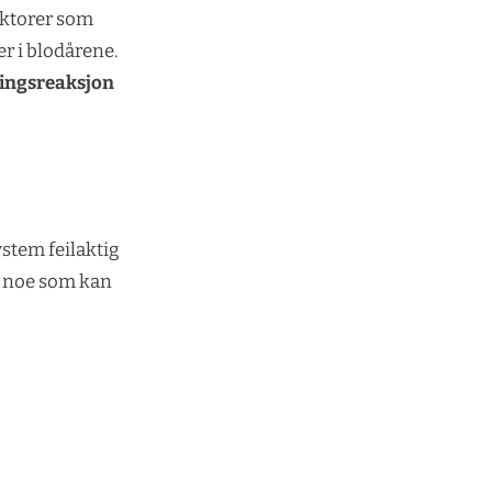
Faktorer som
r i blodårene.
ningsreaksjon
stem feilaktig
e, noe som kan