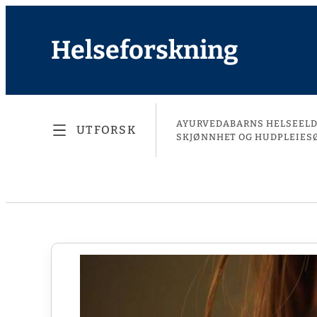
Helseforskning
AYURVEDA
BARNS HELSE
EL
UTFORSK
SKJØNNHET OG HUDPLEIE
S