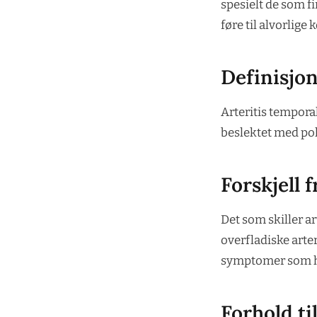
spesielt de som f
føre til alvorlige
Definisjo
Arteritis tempora
beslektet med po
Forskjell 
Det som skiller ar
overfladiske arter
symptomer som ho
Forhold t