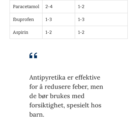
Paracetamol
2-4
1-2
Ibuprofen
1-3
1-3
Aspirin
1-2
1-2
Antipyretika er effektive
for å redusere feber, men
de bør brukes med
forsiktighet, spesielt hos
barn.