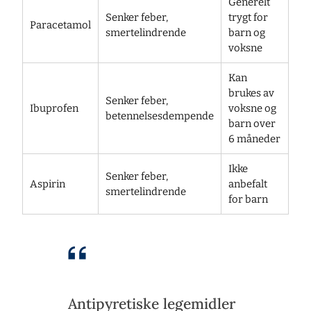
Generelt
Senker feber,
trygt for
Paracetamol
smertelindrende
barn og
voksne
Kan
brukes av
Senker feber,
Ibuprofen
voksne og
betennelsesdempende
barn over
6 måneder
Ikke
Senker feber,
Aspirin
anbefalt
smertelindrende
for barn
Antipyretiske legemidler