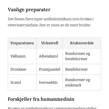
Vanlige preparater
Det finnes flere typer antihelmintikum som brukes i
veterinærmedisin. Her er noen av de mest brukte:
Preparatnavn
Virkestoff
Bruksområde
Rundormer og
Valbazen
Albendazol
bendelormer
Drontase
Praziquantel
Bendelormer
Rundormer og
Scatol
Ivermektin
småmark
Forskjeller fra humanmedisin
Bruken av antihelmintikum i veterinærmedisin skiller