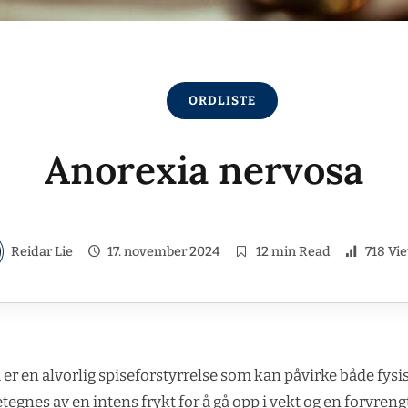
ORDLISTE
Anorexia nervosa
Reidar Lie
17. november 2024
12 min Read
718 Vi
er en alvorlig spiseforstyrrelse som kan påvirke både fysi
tegnes av en intens frykt for å gå opp i vekt og en forvren