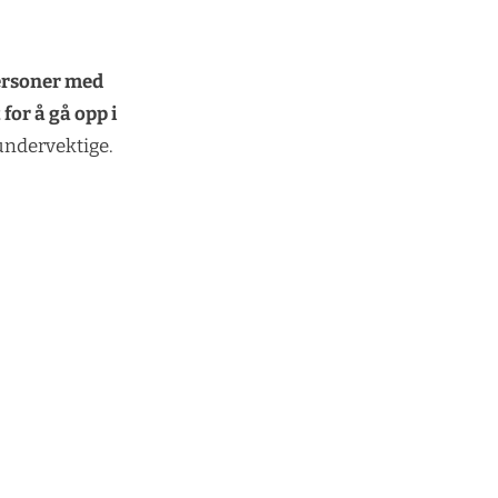
ersoner med
for å gå opp i
 undervektige.