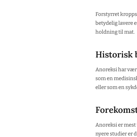
Forstyrret kropps
betydelig lavere 
holdning til mat.
Historisk
Anoreksi har vært 
som en medisinsk 
eller som en sykd
Forekomst 
Anoreksi er mest
nyere studier er d