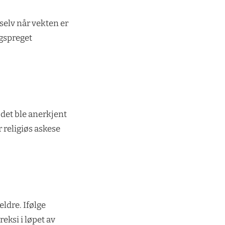
selv når vekten er
ngspreget
 det ble anerkjent
 religiøs askese
ldre. Ifølge
eksi i løpet av