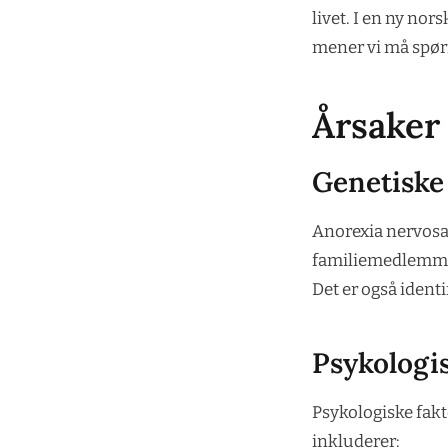
livet. I en ny nor
mener vi må spørre
Årsaker 
Genetiske
Anorexia nervosa
familiemedlemmer
Det er også ident
Psykologi
Psykologiske fakto
inkluderer: