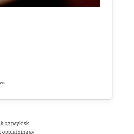
ews
sk og psykisk
gt oppfatning av