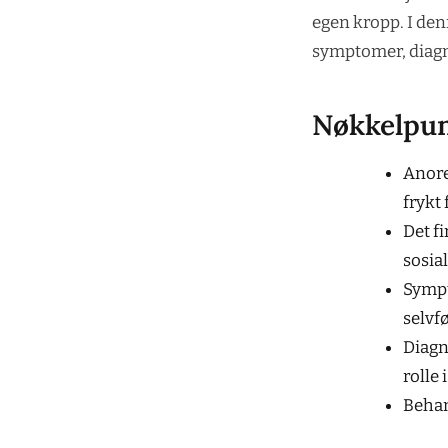
egen kropp. I denn
symptomer, diagn
Nøkkelpu
Anore
frykt
Det f
sosial
Sympt
selvfø
Diagno
rolle 
Behan