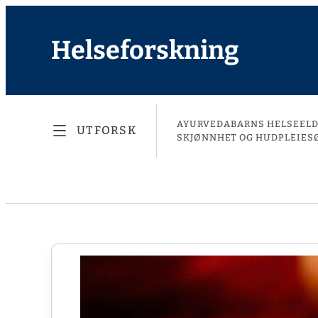
Helseforskning
AYURVEDA
BARNS HELSE
EL
UTFORSK
SKJØNNHET OG HUDPLEIE
S