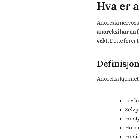
Hva er 
Anorexia nervosa, 
anoreksi har en f
vekt.
Dette fører 
Definisjo
Anoreksi kjennet
Lav k
Selvp
Forst
Hormo
Forsi