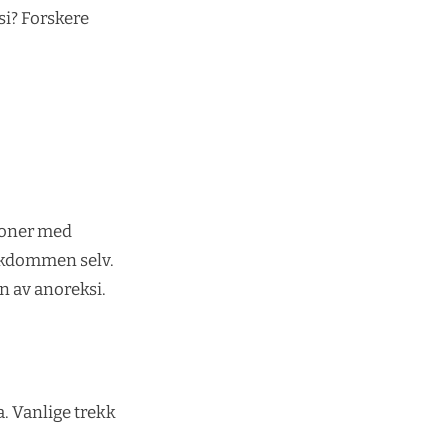
 si? Forskere
rsoner med
sykdommen selv.
n av anoreksi.
a. Vanlige trekk