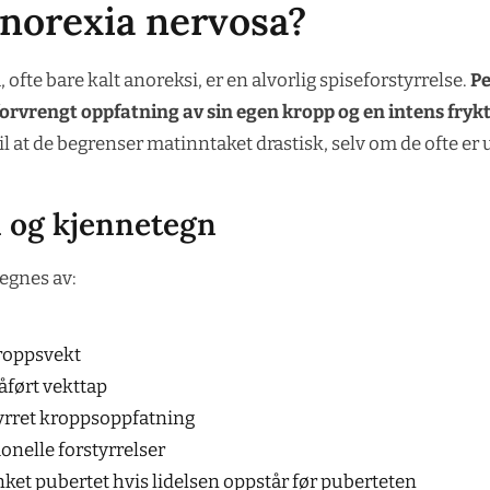
anorexia nervosa?
ofte bare kalt anoreksi, er en alvorlig spiseforstyrrelse.
P
orvrengt oppfatning av sin egen kropp og en intens frykt 
til at de begrenser matinntaket drastisk, selv om de ofte er
n og kjennetegn
egnes av:
roppsvekt
åført vekttap
yrret kroppsoppfatning
nelle forstyrrelser
nket pubertet hvis lidelsen oppstår før puberteten