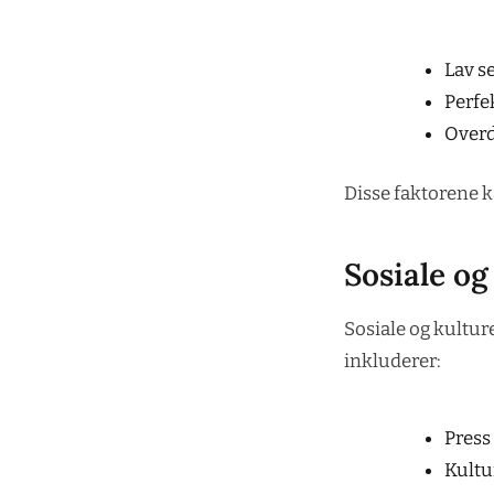
Lav s
Perfe
Overd
Disse faktorene ka
Sosiale og
Sosiale og kulture
inkluderer:
Press
Kultu