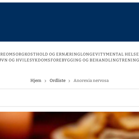
DREOMSORG
KOSTHOLD OG ERNÆRING
LONGEVITY
MENTAL HELSE
ØVN OG HVILE
SYKDOMSFOREBYGGING OG BEHANDLING
TRENING
Hjem
Ordliste
Anorexia nervosa