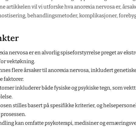
e artikkelen vil vi utforske hva anorexia nervosa er, årsake
ostisering, behandlingsmetoder, komplikasjoner, forebyg
nkter
xia nervosa er en alvorlig spiseforstyrrelse preget av eks
 for vektøkning.
innes flere årsaker til anorexia nervosa, inkludert genetisk
e faktorer.
omer inkluderer både fysiske og psykiske tegn, som vektt
lelse.
sen stilles basert på spesifikke kriterier, og helsepersonell
i prosessen.
dling kan omfatte psykoterapi, medisiner og ernæringsve