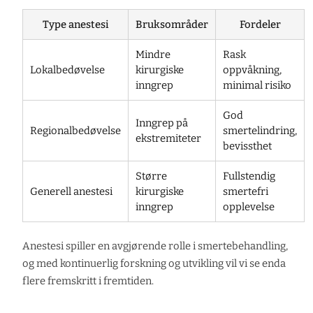
Type anestesi
Bruksområder
Fordeler
Mindre
Rask
Lokalbedøvelse
kirurgiske
oppvåkning,
inngrep
minimal risiko
God
Inngrep på
Regionalbedøvelse
smertelindring,
ekstremiteter
bevissthet
Større
Fullstendig
Generell anestesi
kirurgiske
smertefri
inngrep
opplevelse
Anestesi spiller en avgjørende rolle i smertebehandling,
og med kontinuerlig forskning og utvikling vil vi se enda
flere fremskritt i fremtiden.