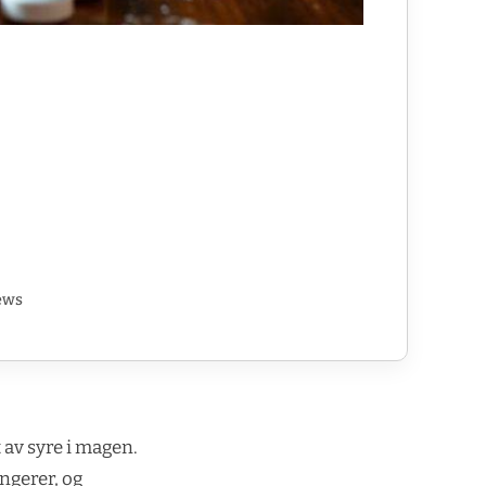
ews
 av syre i magen.
ngerer, og