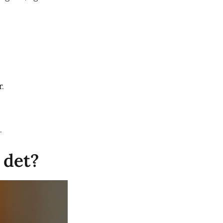
r.
.
 det?