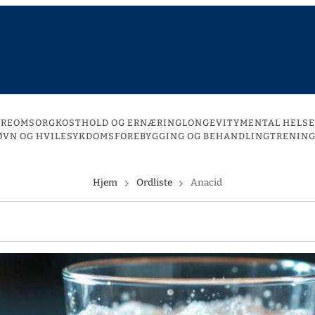
DREOMSORG
KOSTHOLD OG ERNÆRING
LONGEVITY
MENTAL HELSE
ØVN OG HVILE
SYKDOMSFOREBYGGING OG BEHANDLING
TRENING
Hjem
Ordliste
Anacid