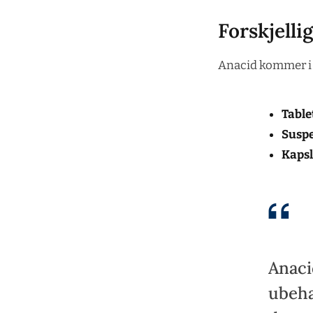
Forskjelli
Anacid kommer i 
Table
Susp
Kapsl
Anaci
ubeha