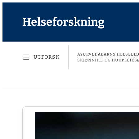
Helseforskning
AYURVEDA
BARNS HELSE
EL
UTFORSK
SKJØNNHET OG HUDPLEIE
S