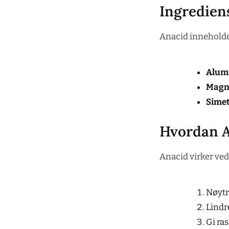
Ingredien
Anacid inneholder 
Alum
Magn
Sime
Hvordan A
Anacid virker ved
Nøytr
Lindr
Gi ras