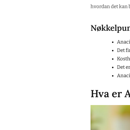
hvordan det kan b
Nøkkelpu
Anaci
Det f
Kosth
Det e
Anaci
Hva er 