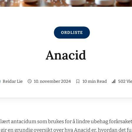
ORDLISTE
Anacid
Reidar Lie
10. november 2024
10 min Read
502 Vi
lært antacidum som brukes for å lindre ubehag forårsaket
gir en grundig oversikt over hva Anacid er, hvordan det fu