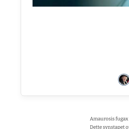
Amaurosis fugax e
Dette synstapet o