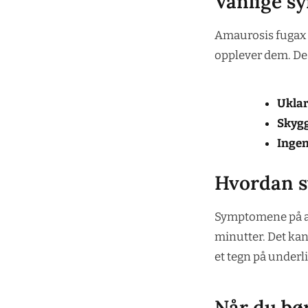
Vanlige 
Amaurosis fugax k
opplever dem. De
Uklar
Skygg
Ingen
Hvordan s
Symptomene på ama
minutter. Det kan
et tegn på underl
Når du bø