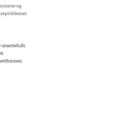
ptomene og
elseproblemer.
 smertefullt.
t.
 netthinnen.