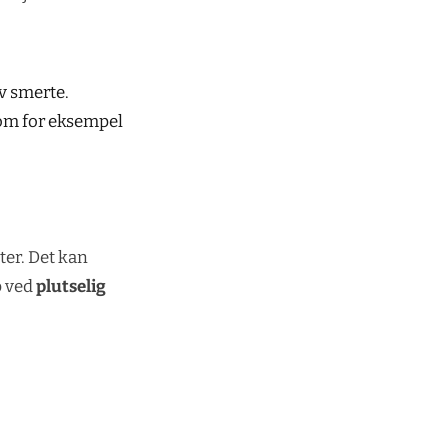
v smerte.
som for eksempel
ter. Det kan
p ved
plutselig