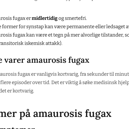
osis fugax er
midlertidig
og smertefri.
 former for synstap kan være permanente eller ledsaget a
osis fugax kan være et tegn på mer alvorlige tilstander, 
ransitorisk iskemisk attakk).
e varer amaurosis fugax
urosis fugax er vanligvis kortvarig, fra sekunder til minut
flere episoder over tid. Det er viktig å søke medisinsk hjel
det er kortvarig.
er på amaurosis fugax