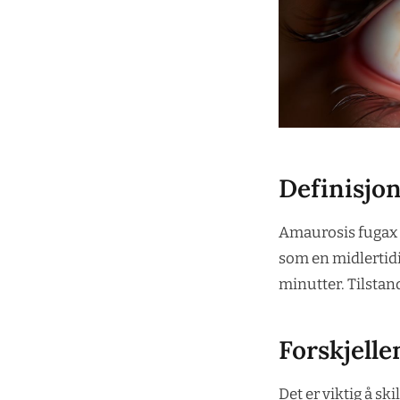
Definisjo
Amaurosis fugax 
som en midlertidi
minutter. Tilstan
Forskjell
Det er viktig å sk