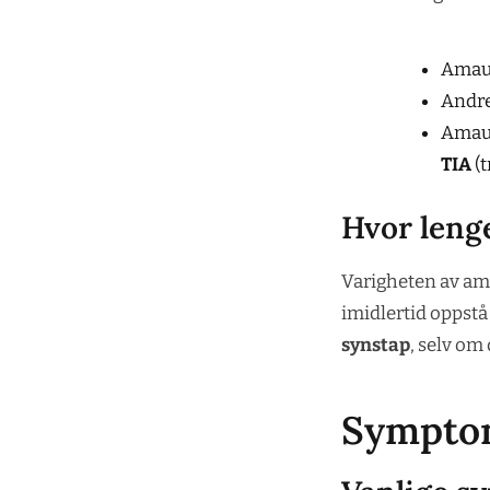
Amaur
Andre
Amaur
TIA
(t
Hvor leng
Varigheten av ama
imidlertid oppstå 
synstap
, selv om 
Symptom