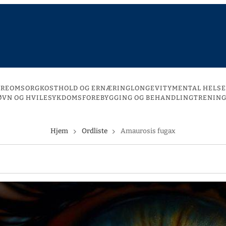
DREOMSORG
KOSTHOLD OG ERNÆRING
LONGEVITY
MENTAL HELSE
ØVN OG HVILE
SYKDOMSFOREBYGGING OG BEHANDLING
TRENING
Hjem
Ordliste
Amaurosis fugax