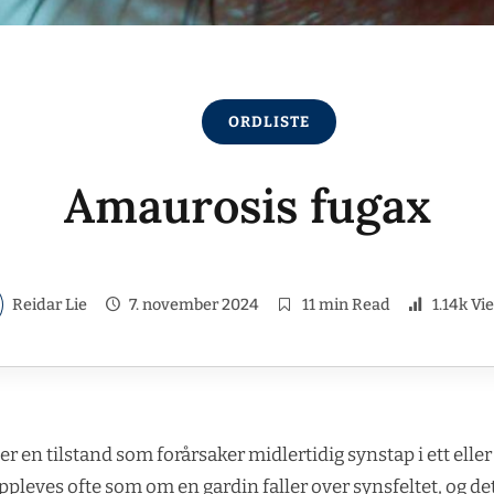
ORDLISTE
Amaurosis fugax
Reidar Lie
7. november 2024
11 min Read
1.14k Vi
r en tilstand som forårsaker midlertidig synstap i ett elle
ppleves ofte som om en gardin faller over synsfeltet, og det