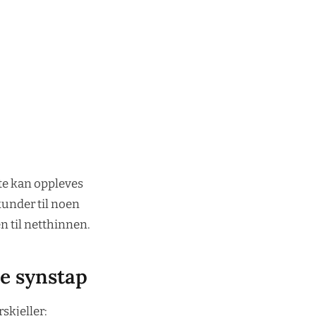
tte kan oppleves
kunder til noen
n til netthinnen.
e synstap
rskjeller: