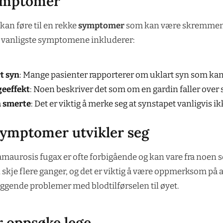
symptomer
an føre til en rekke
symptomer
som kan være skremmend
 vanligste symptomene inkluderer:
t syn
: Mange pasienter rapporterer om uklart syn som ka
eeffekt
: Noen beskriver det som om en gardin faller over s
 smerte
: Det er viktig å merke seg at synstapet vanligvis ik
ymptomer utvikler seg
urosis fugax er ofte forbigående og kan vare fra noen se
 skje flere ganger, og det er viktig å være oppmerksom på 
iggende problemer med blodtilførselen til øyet.
r oppsøke lege