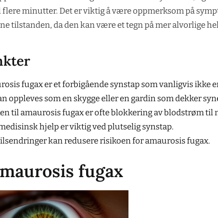
l flere minutter. Det er viktig å være oppmerksom på sym
e tilstanden, da den kan være et tegn på mer alvorlige h
nkter
osis fugax er et forbigående synstap som vanligvis ikke er
an oppleves som en skygge eller en gardin som dekker syne
en til amaurosis fugax er ofte blokkering av blodstrøm til
medisinsk hjelp er viktig ved plutselig synstap.
tilsendringer kan redusere risikoen for amaurosis fugax.
amaurosis fugax