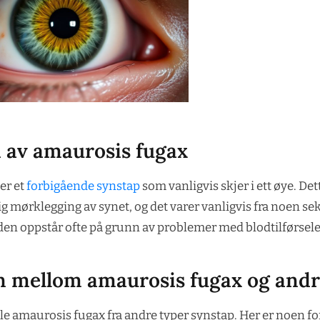
n av amaurosis fugax
er et
forbigående synstap
som vanligvis skjer i ett øye. De
g mørklegging av synet, og det varer vanligvis fra noen se
den oppstår ofte på grunn av problemer med blodtilførsele
en mellom amaurosis fugax og andr
ille amaurosis fugax fra andre typer synstap. Her er noen fo