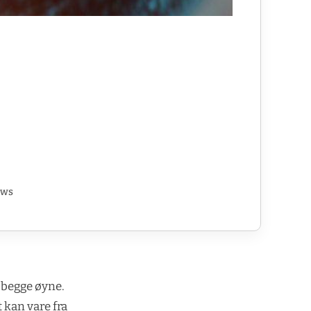
ews
r begge øyne.
 kan vare fra