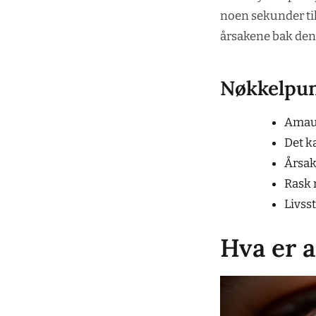
noen sekunder ti
årsakene bak denn
Nøkkelpu
Amaur
Det k
Årsak
Rask 
Livss
Hva er 