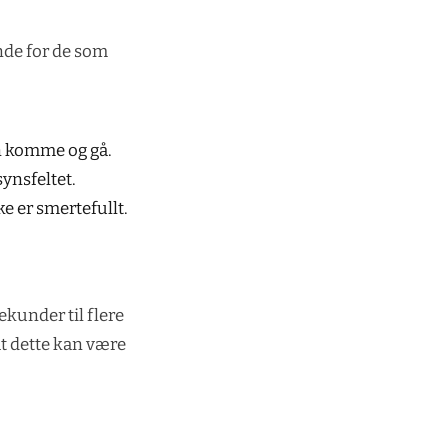
e for de som
n komme og gå.
ynsfeltet.
ke er smertefullt.
kunder til flere
at dette kan være