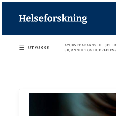
Helseforskning
AYURVEDA
BARNS HELSE
EL
UTFORSK
SKJØNNHET OG HUDPLEIE
S