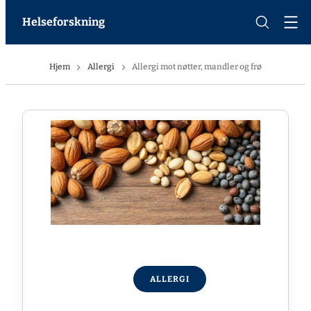
Helseforskning
Hjem
Allergi
Allergi mot nøtter, mandler og frø
ALLERGI