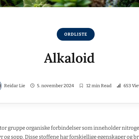
ORDLISTE
Alkaloid
Reidar Lie
5. november 2024
12 min Read
653 Vi
stor gruppe organiske forbindelser som inneholder nitroge
r og sopp. Disse stoffene har forskjellige egenskaper og b