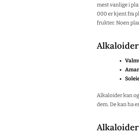
mest vanlige i pla
000 er kjent fra p
frukter. Noen pla
Alkaloider
Valm
Amary
Solei
Alkaloider kan og
dem. De kan ha en
Alkaloider