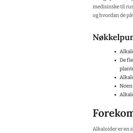
medisinske til rus
og hvordan de på
Nøkkelpu
Alkal
De fl
plante
Alkal
Noen 
Alkal
Forekoms
Alkaloider er en 