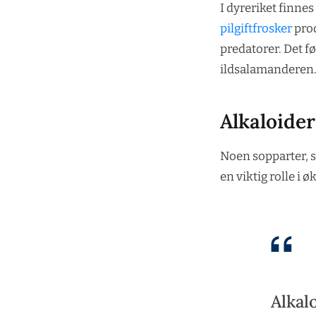
I dyreriket finnes
pilgiftfrosker
prod
predatorer. Det fø
ildsalamanderen
Alkaloider
Noen sopparter, s
en viktig rolle i
Alkal