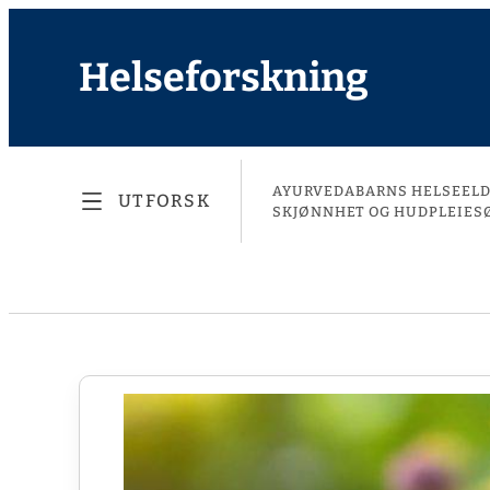
Helseforskning
AYURVEDA
BARNS HELSE
EL
UTFORSK
SKJØNNHET OG HUDPLEIE
S