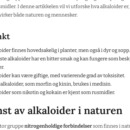
midler. I denne artikkelen vil vi utforske hva alkaloider er,
virker både naturen og mennesker.
nkt
oider finnes hovedsakelig i planter, men også i dyr og sopp
este alkaloider har en bitter smak og kan fungere som besky
r.
oider kan være giftige, med varierende grad av toksisitet.
alkaloider, som morfin og kinin, brukes i medisin.
oider som nikotin og kokain er kjent som rusmidler.
t av alkaloider i naturen
stor gruppe
nitrogenholdige forbindelser
som finnes i nat