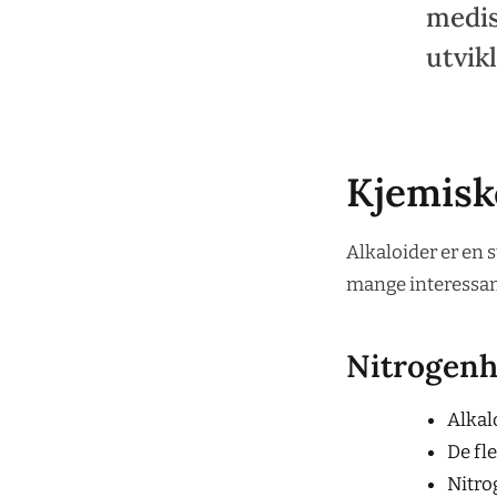
medis
utvik
Kjemiske
Alkaloider er en 
mange interessan
Nitrogenh
Alkalo
De fl
Nitro