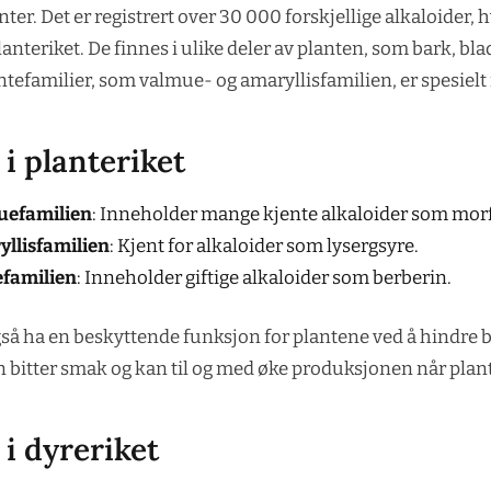
nter. Det er registrert over 30 000 forskjellige alkaloider,
lanteriket. De finnes i ulike deler av planten, som bark, blad
ntefamilier, som valmue- og amaryllisfamilien, er spesielt r
 i planteriket
uefamilien
: Inneholder mange kjente alkaloider som morf
llisfamilien
: Kjent for alkaloider som lysergsyre.
efamilien
: Inneholder giftige alkaloider som berberin.
så ha en beskyttende funksjon for plantene ved å hindre be
 bitter smak og kan til og med øke produksjonen når plant
 i dyreriket