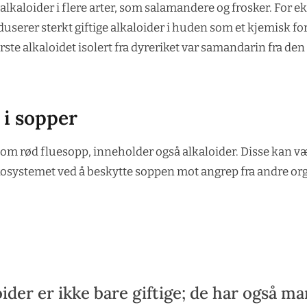
 alkaloider i flere arter, som salamandere og frosker. For 
userer sterkt giftige alkaloider i huden som et kjemisk f
rste alkaloidet isolert fra dyreriket var samandarin fra de
.
 i sopper
om rød fluesopp, inneholder også alkaloider. Disse kan væ
 økosystemet ved å beskytte soppen mot angrep fra andre or
oider er ikke bare giftige; de har også m