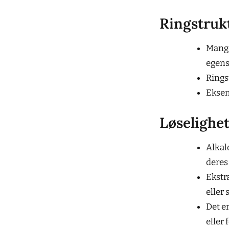
Ringstrukt
Mange
egens
Rings
Eksem
Løselighet
Alkal
deres
Ekstr
eller 
Det e
eller 