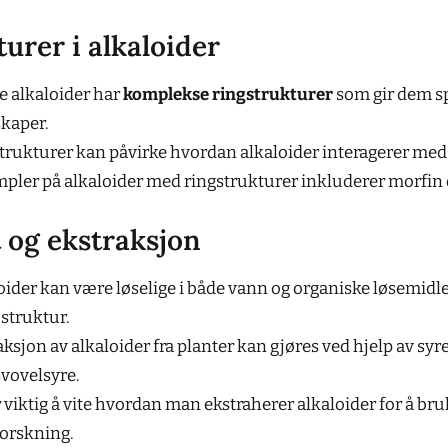
urer i alkaloider
 alkaloider har
komplekse ringstrukturer
som gir dem s
kaper.
trukturer kan påvirke hvordan alkaloider interagerer me
pler på alkaloider med ringstrukturer inkluderer morfin 
 og ekstraksjon
oider kan være løselige i både vann og organiske løsemidle
 struktur.
aksjon av alkaloider fra planter kan gjøres ved hjelp av syr
svovelsyre.
r viktig å vite hvordan man ekstraherer alkaloider for å br
forskning.