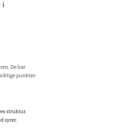
 i
ren. De har
viktige punkter:
res struktur.
d syrer.