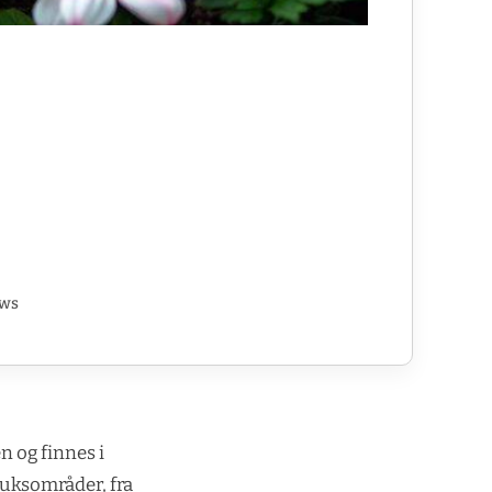
ews
n og finnes i
ruksområder, fra