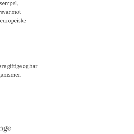
eksempel,
orsvar mot
n europeiske
re giftige og har
ganismer.
ange