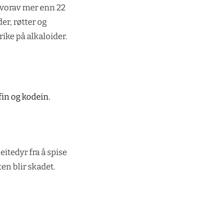
 hvorav mer enn 22
er, røtter og
ike på alkaloider.
in og kodein.
itedyr fra å spise
en blir skadet.