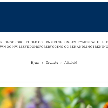
DREOMSORG
KOSTHOLD OG ERNÆRING
LONGEVITY
MENTAL HELSE
ØVN OG HVILE
SYKDOMSFOREBYGGING OG BEHANDLING
TRENING
Hjem
Ordliste
Alkaloid