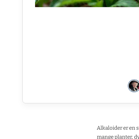
Alkaloider er en 
mange planter, dy