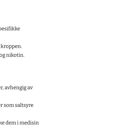
pesifikke
d kroppen.
og nikotin.
r, avhengig av
er som saltsyre
uke dem i medisin