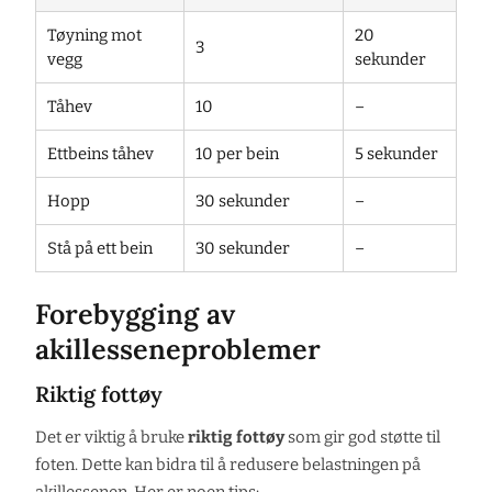
Tøyning mot
20
3
vegg
sekunder
Tåhev
10
–
Ettbeins tåhev
10 per bein
5 sekunder
Hopp
30 sekunder
–
Stå på ett bein
30 sekunder
–
Forebygging av
akillesseneproblemer
Riktig fottøy
Det er viktig å bruke
riktig fottøy
som gir god støtte til
foten. Dette kan bidra til å redusere belastningen på