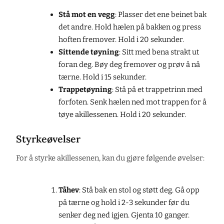
Stå mot en vegg
: Plasser det ene beinet bak
det andre. Hold hælen på bakken og press
hoften fremover. Hold i 20 sekunder.
Sittende tøyning
: Sitt med bena strakt ut
foran deg. Bøy deg fremover og prøv å nå
tærne. Hold i 15 sekunder.
Trappetøyning
: Stå på et trappetrinn med
forfoten. Senk hælen ned mot trappen for å
tøye akillessenen. Hold i 20 sekunder.
Styrkeøvelser
For å styrke akillessenen, kan du gjøre følgende øvelser:
Tåhev
: Stå bak en stol og støtt deg. Gå opp
på tærne og hold i 2-3 sekunder før du
senker deg ned igjen. Gjenta 10 ganger.