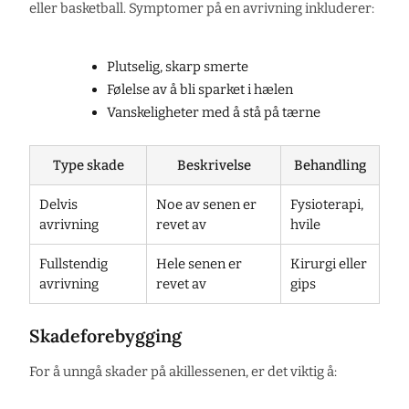
eller basketball. Symptomer på en avrivning inkluderer:
Plutselig, skarp smerte
Følelse av å bli sparket i hælen
Vanskeligheter med å stå på tærne
Type skade
Beskrivelse
Behandling
Delvis
Noe av senen er
Fysioterapi,
avrivning
revet av
hvile
Fullstendig
Hele senen er
Kirurgi eller
avrivning
revet av
gips
Skadeforebygging
For å unngå skader på akillessenen, er det viktig å: