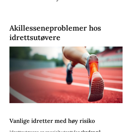
Akillesseneproblemer hos
idrettsutøvere
Vanlige idretter med høy risiko