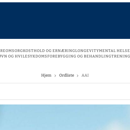
DREOMSORG
KOSTHOLD OG ERNÆRING
LONGEVITY
MENTAL HELSE
ØVN OG HVILE
SYKDOMSFOREBYGGING OG BEHANDLING
TRENING
Hjem
Ordliste
AAI