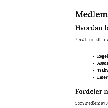
Medlems
Hvordan b
For å bli medlem 
Rege
Asso
Trai
Emer
Fordeler
Som medlem av AAI