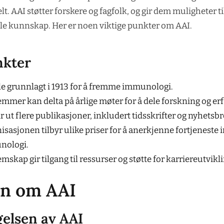
lt. AAI støtter forskere og fagfolk, og gir dem muligheter ti
le kunnskap. Her er noen viktige punkter om AAI.
nkter
le grunnlagt i 1913 for å fremme immunologi.
mmer kan delta på årlige møter for å dele forskning og erf
r ut flere publikasjoner, inkludert tidsskrifter og nyhetsbr
isasjonen tilbyr ulike priser for å anerkjenne fortjeneste
nologi.
skap gir tilgang til ressurser og støtte for karriereutvikli
en om AAI
elsen av AAI