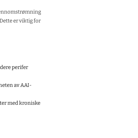
dgjennomstrømning
ette er viktig for
dere perifer
gheten av AAI-
enter med kroniske