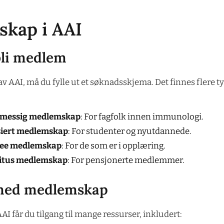
kap i AAI
li medlem
av AAI, må du fylle ut et søknadsskjema. Det finnes flere
lmessig medlemskap
: For fagfolk innen immunologi.
siert medlemskap
: For studenter og nyutdannede.
nee medlemskap
: For de som er i opplæring.
itus medlemskap
: For pensjonerte medlemmer.
 med medlemskap
 får du tilgang til mange ressurser, inkludert: