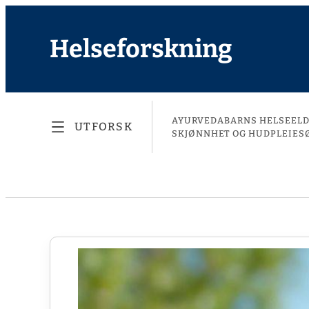
Helseforskning
AYURVEDA
BARNS HELSE
EL
UTFORSK
SKJØNNHET OG HUDPLEIE
S