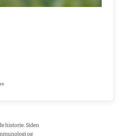
ws
e historie. Siden
v immunologi og