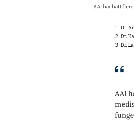
AAI har hatt flere
Dr. A
Dr. K
Dr. La
AAI h
medis
funge