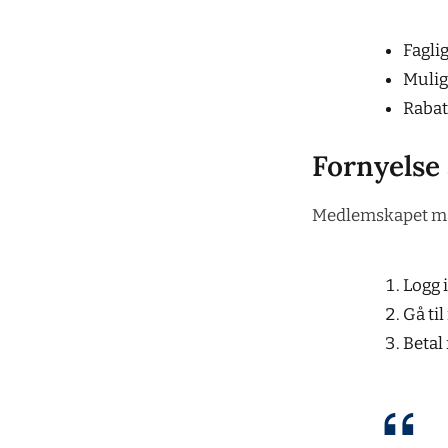
Fagli
Mulig
Rabat
Fornyelse
Medlemskapet må f
Logg 
Gå ti
Betal