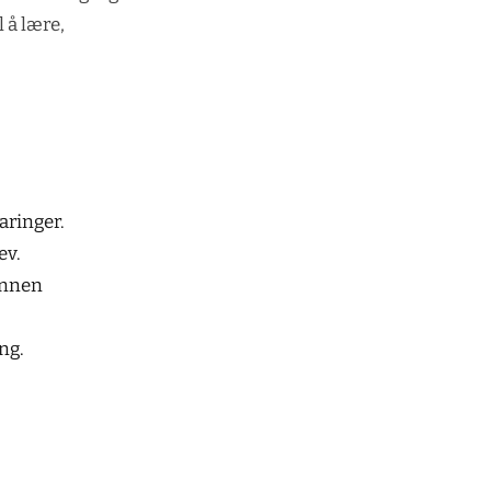
l å lære,
aringer.
ev.
 innen
ng.