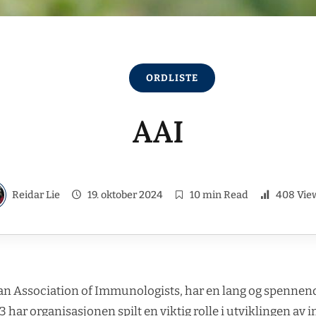
ORDLISTE
AAI
Reidar Lie
19. oktober 2024
10 min Read
408 Vie
an Association of Immunologists, har en lang og spennend
13 har organisasjonen spilt en viktig rolle i utviklingen a