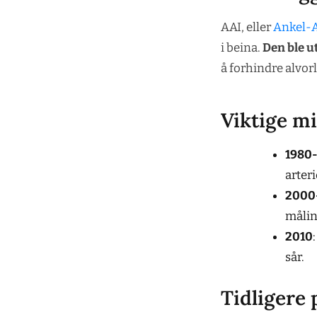
AAI, eller
Ankel-
i beina.
Den ble u
å forhindre alvor
Viktige m
1980-
arter
2000-
målin
2010
sår.
Tidligere 