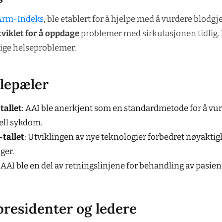
Arm-Indeks
, ble etablert for å hjelpe med å vurdere blo
tviklet for å oppdage
problemer med sirkulasjonen tidlig. D
lige helseproblemer.
ilepæler
tallet
: AAI ble anerkjent som en standardmetode for å vur
iell sykdom.
tallet
: Utviklingen av nye teknologier forbedret nøyakti
ger.
: AAI ble en del av retningslinjene for behandling av pasi
presidenter og ledere