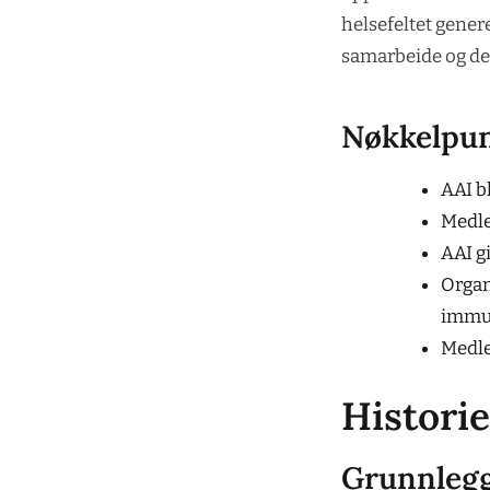
helsefeltet genere
samarbeide og de
Nøkkelpu
AAI b
Medle
AAI gi
Organ
immu
Medlem
Histori
Grunnlegg